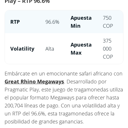
Play – RTP 96.6%
Apuesta
750
RTP
96.6%
Min
COP
375
Apuesta
Volatility
Alta
000
Max
COP
Embárcate en un emocionante safari africano con
Great Rhino Megaways
. Desarrollado por
Pragmatic Play, este juego de tragamonedas utiliza
el popular formato Megaways para ofrecer hasta
200,704 líneas de pago. Con una volatilidad alta y
un RTP del 96.6%, esta tragamonedas ofrece la
posibilidad de grandes ganancias.