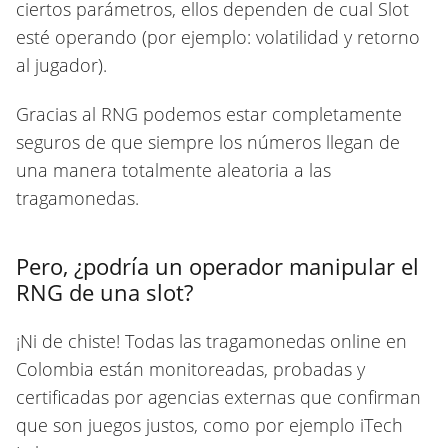
ciertos parámetros, ellos dependen de cual Slot
esté operando (por ejemplo: volatilidad y retorno
al jugador).
Gracias al RNG podemos estar completamente
seguros de que siempre los números llegan de
una manera totalmente aleatoria a las
tragamonedas.
Pero, ¿podría un operador manipular el
RNG de una slot?
¡Ni de chiste! Todas las tragamonedas online en
Colombia están monitoreadas, probadas y
certificadas por agencias externas que confirman
que son juegos justos, como por ejemplo iTech