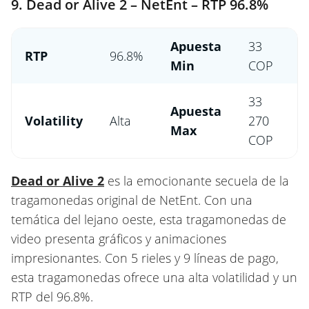
9. Dead or Alive 2 – NetEnt – RTP 96.8%
Apuesta
33
RTP
96.8%
Min
COP
33
Apuesta
Volatility
Alta
270
Max
COP
Dead or Alive 2
es la emocionante secuela de la
tragamonedas original de NetEnt. Con una
temática del lejano oeste, esta tragamonedas de
video presenta gráficos y animaciones
impresionantes. Con 5 rieles y 9 líneas de pago,
esta tragamonedas ofrece una alta volatilidad y un
RTP del 96.8%.