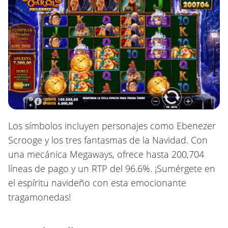
Los símbolos incluyen personajes como Ebenezer
Scrooge y los tres fantasmas de la Navidad. Con
una mecánica Megaways, ofrece hasta 200,704
líneas de pago y un RTP del 96.6%. ¡Sumérgete en
el espíritu navideño con esta emocionante
tragamonedas!