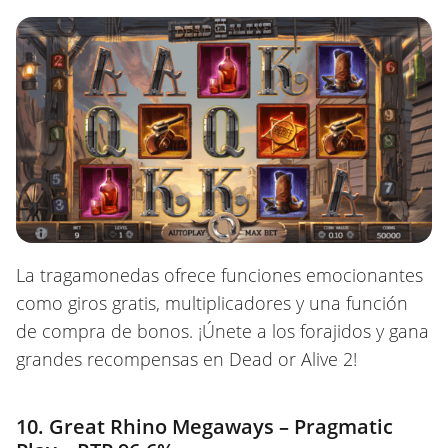
La tragamonedas ofrece funciones emocionantes
como giros gratis, multiplicadores y una función
de compra de bonos. ¡Únete a los forajidos y gana
grandes recompensas en Dead or Alive 2!
10. Great Rhino Megaways – Pragmatic