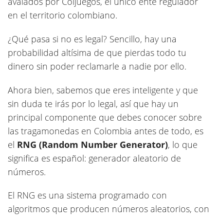
avalados por Coljuegos, el único ente regulador
en el territorio colombiano.
¿Qué pasa si no es legal? Sencillo, hay una
probabilidad altísima de que pierdas todo tu
dinero sin poder reclamarle a nadie por ello.
Ahora bien, sabemos que eres inteligente y que
sin duda te irás por lo legal, así que hay un
principal componente que debes conocer sobre
las tragamonedas en Colombia antes de todo, es
el
RNG (Random Number Generator)
, lo que
significa es español: generador aleatorio de
números.
El RNG es una sistema programado con
algoritmos que producen números aleatorios, con