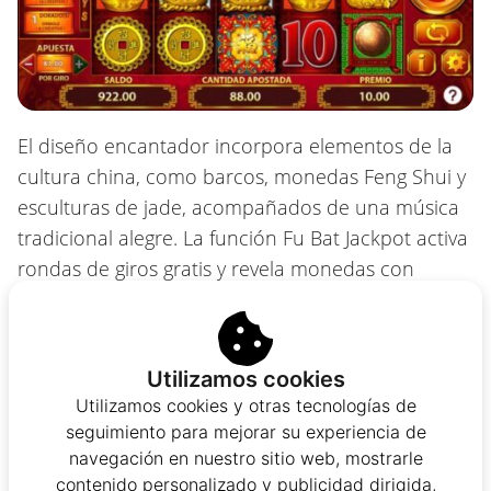
El diseño encantador incorpora elementos de la
cultura china, como barcos, monedas Feng Shui y
esculturas de jade, acompañados de una música
tradicional alegre. La función Fu Bat Jackpot activa
rondas de giros gratis y revela monedas con
bebés Fu que representan los jackpots. Además,
la opción de créditos dorados mejora los símbolos
y agrega brillo dorado a la experiencia de juego.
Utilizamos cookies
Utilizamos cookies y otras tecnologías de
6. Age of the gods – Playtech – 95,02%
seguimiento para mejorar su experiencia de
navegación en nuestro sitio web, mostrarle
contenido personalizado y publicidad dirigida,