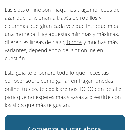
Las slots online son máquinas tragamonedas de
azar que funcionan a través de rodillos y
columnas que giran cada vez que introducimos
una moneda. Hay apuestas mínimas y máximas,
diferentes líneas de pago,
bonos
y muchas más
variantes, dependiendo del slot online en
cuestión.
Esta guía te enseñará todo lo que necesitas
conocer sobre cómo ganar en tragamonedas
online, trucos, te explicaremos TODO con detalle
para que no esperes mas y vayas a divertirte con
los slots que más te gustan.