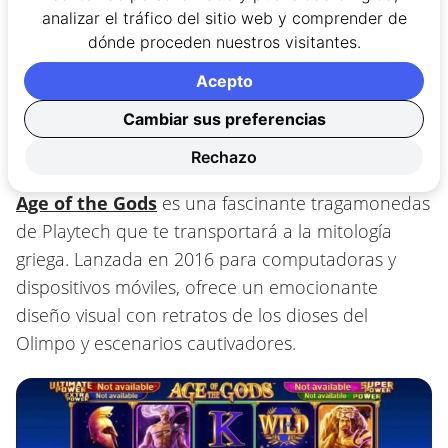
Apuesta
45
analizar el tráfico del sitio web y comprender de
RTP
95,02%
Min
COP
dónde proceden nuestros visitantes.
Acepto
452
Apuesta
Volatility
Media
609
Cambiar sus preferencias
Max
COP
Rechazo
Age of the Gods
es una fascinante tragamonedas
de Playtech que te transportará a la mitología
griega. Lanzada en 2016 para computadoras y
dispositivos móviles, ofrece un emocionante
diseño visual con retratos de los dioses del
Olimpo y escenarios cautivadores.