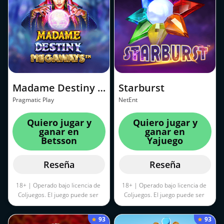
Madame Destiny Megaways
Starburst
Pragmatic Play
NetEnt
Quiero jugar y
Quiero jugar y
ganar en
ganar en
Betsson
Yajuego
Reseña
Reseña
18+ | Operado bajo licencia de
18+ | Operado bajo licencia de
Coljuegos. El juego puede ser
Coljuegos. El juego puede ser
adictivo, juega de manera
adictivo, juega de manera
responsable.|
Coljuegos.gov.co
|
responsable.|
Coljuegos.gov.co
|
93
93
Disponible solo para residentes
Disponible solo para residentes