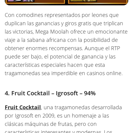
Con comodines representados por leones que
duplican las ganancias y giros gratis que triplican
las victorias, Mega Moolah ofrece un emocionante
viaje a la sabana africana con la posibilidad de
obtener enormes recompensas. Aunque el RTP
puede ser bajo, el potencial de ganancia y las
características especiales hacen que esta
tragamonedas sea imperdible en casinos online.
4. Fruit Cocktail – Igrosoft – 94%
Fruit Cocktail
, una tragamonedas desarrollada
por Igrosoft en 2009, es un homenaje a las
clásicas máquinas de frutas, pero con
características interesantes y modernas. Los