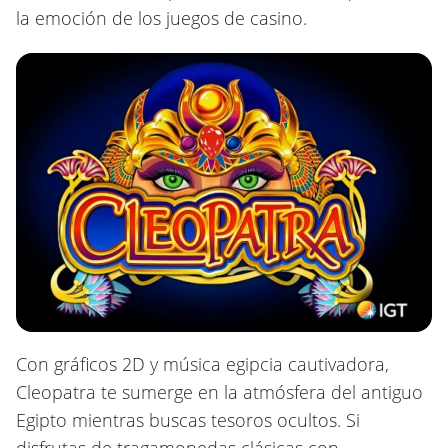
la emoción de los juegos de casino.
Con gráficos 2D y música egipcia cautivadora,
Cleopatra te sumerge en la atmósfera del antiguo
Egipto mientras buscas tesoros ocultos. Si