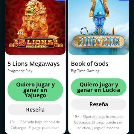
de Colombia. Depósito mínimo:
de Colombia. Depósito mínimo:
$50.000. Bono válido por 7 días
300 COP.|
Aplican términos y
desde su reclamo.|
Aplican
condiciones
términos y condiciones
5 Lions Megaways
Book of Gods
Pragmatic Play
Big Time Gaming
Quiero jugar y
Quiero jugar y
ganar en
ganar en Luckia
Yajuego
Reseña
Reseña
18+ | Operado bajo licencia de
18+ | Operado bajo licencia de
Coljuegos. El juego puede ser
Coljuegos. El juego puede ser
adictivo, juega de manera
adictivo, juega de manera
responsable.|
Coljuegos.gov.co
|