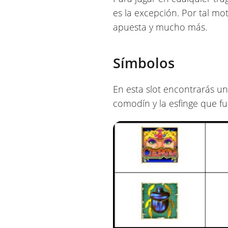
es la excepción. Por tal m
apuesta y mucho más.
Símbolos
En esta slot encontrarás u
comodín y la esfinge que 