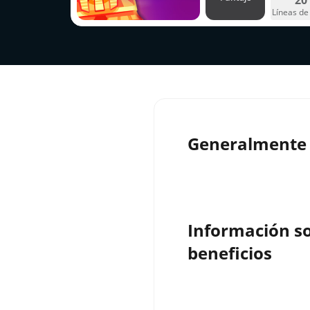
Líneas de
Generalmente
Información s
beneficios