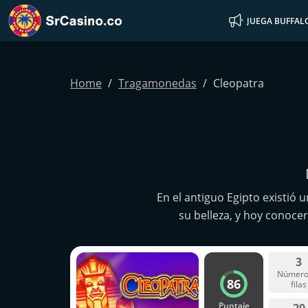
JUEGA BUFFALO
Home
Tragamonedas
Cleopatra
En el antiguo Egipto existió 
su belleza, y hoy conocer
3
Número
86
filas
Puntaje
20