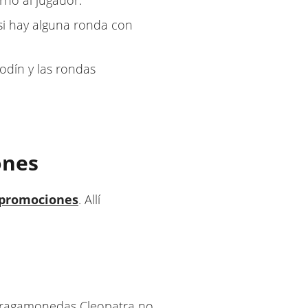
 si hay alguna ronda con
dín y las rondas
ones
 promociones
. Allí
 tragamonedas Cleopatra no