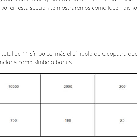
otivo, en esta sección te mostraremos cómo lucen dich
n total de 11 símbolos, más el símbolo de Cleopatra q
funciona como símbolo bonus.