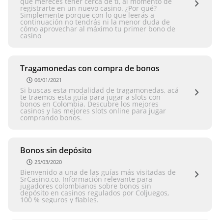
que mereces tener cerca de ti, al momento de
registrarte en un nuevo casino. ¿Por qué?
Simplemente porque con lo que leerás a
continuación no tendrás ni la menor duda de
cómo aprovechar al máximo tu primer bono de
casino
Tragamonedas con compra de bonos
06/01/2021
Si buscas esta modalidad de tragamonedas, acá
te traemos esta guía para jugar a slots con
bonos en Colombia. Descubre los mejores
casinos y las mejores slots online para jugar
comprando bonos.
Bonos sin depósito
25/03/2020
Bienvenido a una de las guías más visitadas de
SrCasino.co. Información relevante para
jugadores colombianos sobre bonos sin
depósito en casinos regulados por Coljuegos,
100 % seguros y fiables.