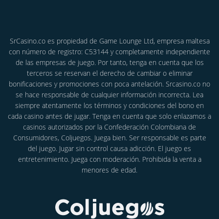
SrCasino.co es propiedad de Game Lounge Ltd, empresa maltesa
con número de registro: C53144 y completamente independiente
de las empresas de juego. Por tanto, tenga en cuenta que los
terceros se reservan el derecho de cambiar o eliminar
bonificaciones y promociones con poca antelación. Srcasino.co no
se hace responsable de cualquier información incorrecta. Lea
siempre atentamente los términos y condiciones del bono en
cada casino antes de jugar. Tenga en cuenta que solo enlazamos a
casinos autorizados por la Confederación Colombiana de
Consumidores, Coljuegos. Juega bien. Ser responsable es parte
del juego. Jugar sin control causa adicción. El juego es
entretenimiento. Juega con moderación. Prohibida la venta a
menores de edad.