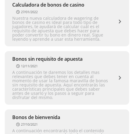
Calculadora de bonos de casino
27/01/2022
Nuestra nueva calculadora de wagering de
bonos de casino es ideal para todo tipo de
jugadores, te ayudará de calcular cuál es el
requisito de apuesta que debes hacer para
poder convertir tu bono en dinero real. Sigue
leyendo y aprende a usar esta herramienta.
Bonos sin requisito de apuesta
12/11/2021
A continuación te daremos los detalles mas
relevantes que debes tener en cuenta al
momento de usar la famosa maravilla de bonos
sin requisito de apuesta. Aquí encontrarás las
características principales que debes saber
antes de usarlo y los pasos a seguir para
disfrutar del mismo.
Bonos de bienvenida
27/10/2021
A continuación encontrarás todo el contenido