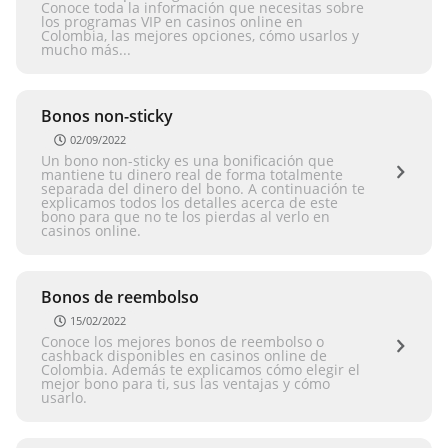
Conoce toda la información que necesitas sobre
los programas VIP en casinos online en
Colombia, las mejores opciones, cómo usarlos y
mucho más...
Bonos non-sticky
02/09/2022
Un bono non-sticky es una bonificación que
mantiene tu dinero real de forma totalmente
separada del dinero del bono. A continuación te
explicamos todos los detalles acerca de este
bono para que no te los pierdas al verlo en
casinos online.
Bonos de reembolso
15/02/2022
Conoce los mejores bonos de reembolso o
cashback disponibles en casinos online de
Colombia. Además te explicamos cómo elegir el
mejor bono para ti, sus las ventajas y cómo
usarlo.