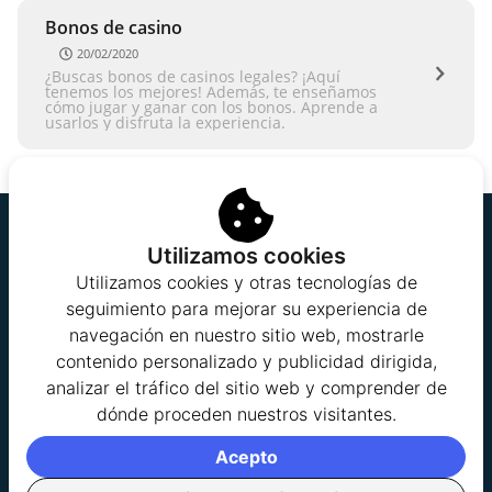
Bonos de casino
20/02/2020
¿Buscas bonos de casinos legales? ¡Aquí
tenemos los mejores! Además, te enseñamos
cómo jugar y ganar con los bonos. Aprende a
usarlos y disfruta la experiencia.
Utilizamos cookies
Utilizamos cookies y otras tecnologías de
seguimiento para mejorar su experiencia de
navegación en nuestro sitio web, mostrarle
SrCasino.co es tu guía para encontrar los mejores casinos
contenido personalizado y publicidad dirigida,
online. Compara ofertas exclusivas, bonos atractivos y elige
analizar el tráfico del sitio web y comprender de
el casino que mejor se adapte a ti.
dónde proceden nuestros visitantes.
Acepto
Subscribe to our newsletter to get all Exclusive Offers