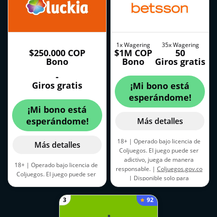
1x Wagering
35x Wagering
$250.000 COP
$1M COP
50
Bono
Bono
Giros gratis
-
Giros gratis
¡Mi bono está
esperándome!
¡Mi bono está
esperándome!
Más detalles
18+ | Operado bajo licencia de
Más detalles
Coljuegos. El juego puede ser
adictivo, juega de manera
18+ | Operado bajo licencia de
responsable. |
Coljuegos.gov.co
Coljuegos. El juego puede ser
| Disponible solo para
adictivo, juega de manera
residentes de Colombia.
responsable. |
Coljuegos.gov.co
Depósito mínimo: $50.000. Bono
92
3
| Disponible solo para
válido por 7 días desde su
residentes de Colombia.
reclamo. |
Aplican términos y