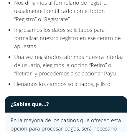
Nos dirigimos al formulario de registro,
usualmente identificado con el botón
“Registro” o “Regístrate”.
Ingresamos los datos solicitados para
formalizar nuestro registro en ese centro de
apuestas.
Una vez registrados, abrimos nuestra interfaz
de usuario, elegimos la opción “Retiro” o
“Retirar” y procedemos a seleccionar PayU.
Llenamos los campos solicitados, ¡y listo!
¿Sabías que…?
En la mayoría de los casinos que ofrecen esta
opción para procesar pagos, será necesario