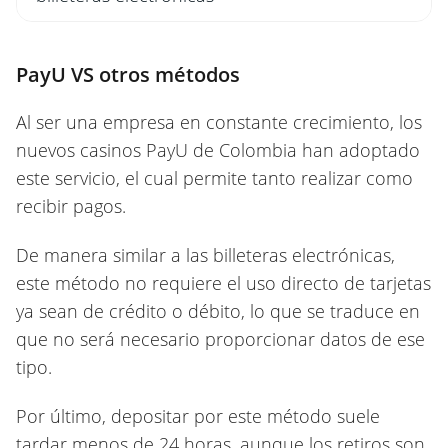
PayU VS otros métodos
Al ser una empresa en constante crecimiento, los
nuevos casinos PayU de Colombia han adoptado
este servicio, el cual permite tanto realizar como
recibir pagos.
De manera similar a las billeteras electrónicas,
este método no requiere el uso directo de tarjetas
ya sean de crédito o débito, lo que se traduce en
que no será necesario proporcionar datos de ese
tipo.
Por último, depositar por este método suele
tardar menos de 24 horas, aunque los retiros son