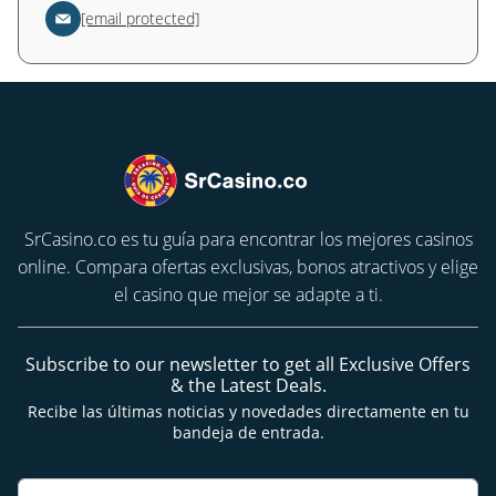
[email protected]
SrCasino.co es tu guía para encontrar los mejores casinos
online. Compara ofertas exclusivas, bonos atractivos y elige
el casino que mejor se adapte a ti.
Subscribe to our newsletter to get all Exclusive Offers
& the Latest Deals.
Recibe las últimas noticias y novedades directamente en tu
bandeja de entrada.