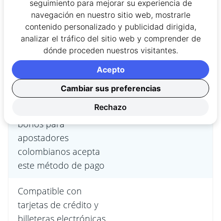
de comisiones cada
utilizando
seguimiento para mejorar su experiencia de
navegación en nuestro sitio web, mostrarle
mes (bajo ciertas
métodos
contenido personalizado y publicidad dirigida,
condiciones)
bancarios de
analizar el tráfico del sitio web y comprender de
pago
dónde proceden nuestros visitantes.
Acepto
Depósitos
instantáneos
Cambiar sus preferencias
Rechazo
La mayoría de los
bonos para
apostadores
colombianos acepta
este método de pago
Compatible con
tarjetas de crédito y
billeteras electrónicas