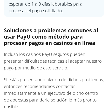
esperar de 1 a 3 días laborables para
procesar el pago solicitado.
Soluciones a problemas comunes al
usar PayU como método para
procesar pagos en casinos en línea
Incluso los casinos PayU seguros pueden
presentar dificultades técnicas al aceptar nuestro
pago por medio de este servicio.
Si estás presentando alguno de dichos problemas,
entonces recomendamos contactar
inmediatamente a un ejecutivo de dicho centro
de apuestas para darle solución lo más pronto
posible.