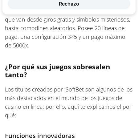
determina nuestra suerte. La diferencia es que la
Rechazo
rueda de este juego nos dará variados beneficios
que van desde giros gratis y símbolos misteriosos,
hasta comodines aleatorios. Posee 20 líneas de
pago, una configuración 3×5 y un pago máximo
de 5000x.
¿Por qué sus juegos sobresalen
tanto?
Los títulos creados por iSoftBet son algunos de los
más destacados en el mundo de los juegos de
casino en línea; por ello, aquí te explicamos el por
qué:
Funciones innovadoras