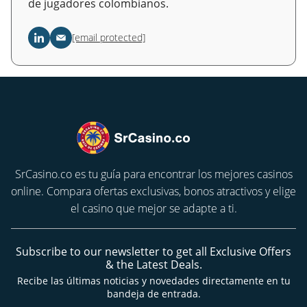
de jugadores colombianos.
[email protected]
SrCasino.co es tu guía para encontrar los mejores casinos
online. Compara ofertas exclusivas, bonos atractivos y elige
el casino que mejor se adapte a ti.
Subscribe to our newsletter to get all Exclusive Offers
& the Latest Deals.
Recibe las últimas noticias y novedades directamente en tu
bandeja de entrada.