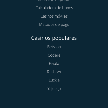
Calculadora de bonos
Casinos móviles
Métodos de pago
Casinos populares
Betsson
Codere
Rivalo
Rushbet
Luckia
Yajuego