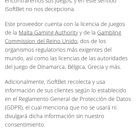
encontraremos sus juegos, y en este sentido
iSoftBet no nos decepciona.
Este proveedor cuenta con la licencia de juegos
de la
Malta Gaming Authority
y de la
Gambling
Commission del Reino Unido
, dos de los
organismos regulatorios más exigentes del
mundo, así como las licencias de las autoridades
del juego de Dinamarca, Bélgica, Grecia y más.
Adicionalmente, iSoftBet recolecta y usa
información de sus clientes según lo establecido
en el Reglamento General de Protección de Datos
(GDPR), el cual menciona que no se usará ni
divulgará dicha información sin nuestro
consentimiento.