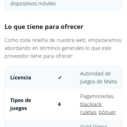
dispositivos móviles
Lo que tiene para ofrecer
Como toda reseña de nuestra web, empezaremos
abordando en términos generales lo que este
proveedor tiene para ofrecer:
Autoridad de
Licencia
✓
Juegos de Malta
Pagamonedas,
Tipos de
4
blackjack
,
juegos
ruletas
,
póquer
Gold Digger,