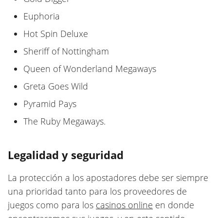
Euphoria
Hot Spin Deluxe
Sheriff of Nottingham
Queen of Wonderland Megaways
Greta Goes Wild
Pyramid Pays
The Ruby Megaways.
Legalidad y seguridad
La protección a los apostadores debe ser siempre
una prioridad tanto para los proveedores de
juegos como para los
casinos online
en donde