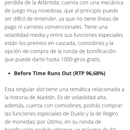
perdida de la Atlántida; cuenta con una mecánica
de juego muy novedosa, que al principio puede
ser difícil de entender, ya que no tiene líneas de
pago ni carretes convencionales. Tiene una
volatilidad media y entre sus funciones especiales
están los premios en cascada, comodines y la
opción de compra de la ronda de bonificación
que puede darte hasta 1000 giros gratis.
Before Time Runs Out (RTP 96,68%)
Esta singular
slot
tiene una temática relacionada a
la historia de Aladdín. Es de volatilidad alta,
además, cuenta con comodines, podrás comprar
las funciones especiales de Duelo y la de Regiro
de monedas; por último, en su ronda de
bonificación podrás obtener un máximo de 50