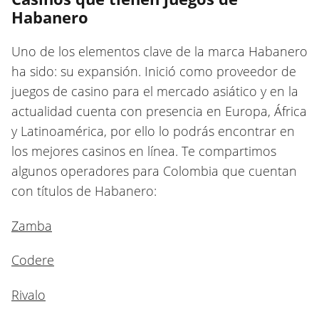
Habanero
Uno de los elementos clave de la marca Habanero
ha sido: su expansión. Inició como proveedor de
juegos de casino para el mercado asiático y en la
actualidad cuenta con presencia en Europa, África
y Latinoamérica, por ello lo podrás encontrar en
los mejores casinos en línea. Te compartimos
algunos operadores para Colombia que cuentan
con títulos de Habanero:
Zamba
Codere
Rivalo