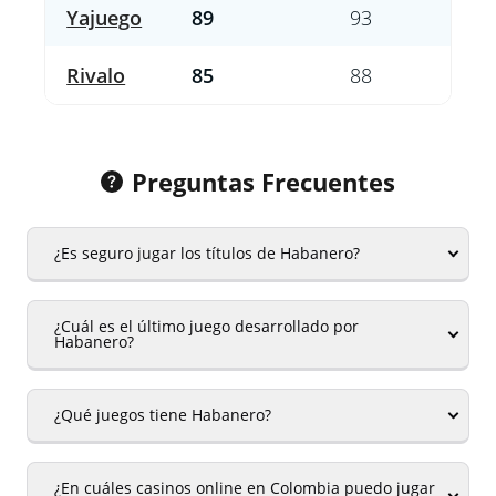
Yajuego
89
93
Rivalo
85
88
Preguntas Frecuentes
¿Es seguro jugar los títulos de Habanero?
¿Cuál es el último juego desarrollado por
Habanero?
¿Qué juegos tiene Habanero?
¿En cuáles casinos online en Colombia puedo jugar