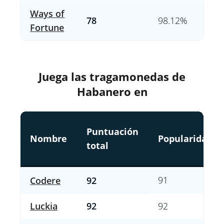
Ways of
78
98.12%
x25
Fortune
Juega las tragamonedas de
Habanero en
Puntuación
Nombre
Popularidad
total
91
Codere
92
Luckia
92
92