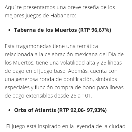
Aquí te presentamos una breve reseña de los
mejores juegos de Habanero:
Taberna de los Muertos (RTP 96,67%)
Esta tragamonedas tiene una temática
relacionada a la celebración mexicana del Día de
los Muertos, tiene una volatilidad alta y 25 líneas
de pago en el juego base. Además, cuenta con
una generosa ronda de bonificación, símbolos
especiales y función compra de bono para líneas
de pago extensibles desde 26 a 101.
Orbs of Atlantis (RTP 92,06- 97,93%)
El juego está inspirado en la leyenda de la ciudad