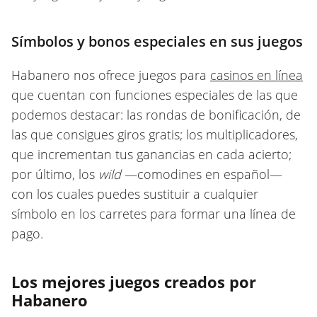
Símbolos y bonos especiales en sus juegos
Habanero nos ofrece juegos para
casinos en línea
que cuentan con funciones especiales de las que
podemos destacar: las rondas de bonificación, de
las que consigues giros gratis; los multiplicadores,
que incrementan tus ganancias en cada acierto;
por último, los
wild
—comodines en español—
con los cuales puedes sustituir a cualquier
símbolo en los carretes para formar una línea de
pago.
Los mejores juegos creados por
Habanero