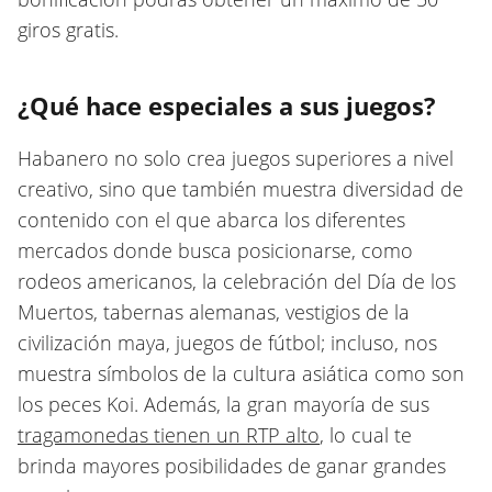
giros gratis.
¿Qué hace especiales a sus juegos?
Habanero no solo crea juegos superiores a nivel
creativo, sino que también muestra diversidad de
contenido con el que abarca los diferentes
mercados donde busca posicionarse, como
rodeos americanos, la celebración del Día de los
Muertos, tabernas alemanas, vestigios de la
civilización maya, juegos de fútbol; incluso, nos
muestra símbolos de la cultura asiática como son
los peces Koi. Además, la gran mayoría de sus
tragamonedas tienen un RTP alto
, lo cual te
brinda mayores posibilidades de ganar grandes