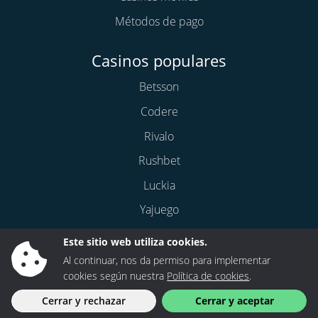
Métodos de pago
Casinos populares
Betsson
Codere
Rivalo
Rushbet
Luckia
Yajuego
Este sitio web utiliza cookies.
Al continuar, nos da permiso para implementar
cookies según nuestra
Política de cookies
.
SrCasino.co es propiedad de Game Lounge Ltd, empresa maltesa
con número de registro: C53144 y completamente independiente
Cerrar y rechazar
Cerrar y aceptar
de las empresas de juego. Por tanto, tenga en cuenta que los