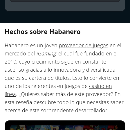
Hechos sobre Habanero
Habanero es un joven
proveedor de juegos
en el
mercado del
iGaming
, el cual fue fundado en el
2010, cuyo crecimiento sigue en constante
ascenso gracias a lo innovadora y diversificada
que es su cartera de títulos. Esto lo convierte en
uno de los referentes en juegos de
casino en
línea
. ¿Quieres saber más de este proveedor? En
esta reseña descubre todo lo que necesitas saber
acerca de este sorprendente desarrollador.