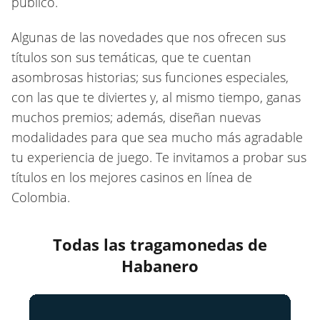
público.
Algunas de las novedades que nos ofrecen sus
títulos son sus temáticas, que te cuentan
asombrosas historias; sus funciones especiales,
con las que te diviertes y, al mismo tiempo, ganas
muchos premios; además, diseñan nuevas
modalidades para que sea mucho más agradable
tu experiencia de juego. Te invitamos a probar sus
títulos en los mejores casinos en línea de
Colombia.
Todas las tragamonedas de
Habanero
Ben