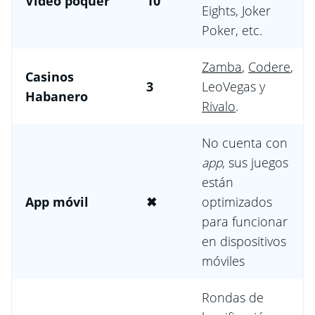
Video póquer
10
Eights, Joker
Poker, etc.
Zamba
,
Codere
,
Casinos
3
LeoVegas y
Habanero
Rivalo
.
No cuenta con
app
, sus juegos
están
App móvil
✖
optimizados
para funcionar
en dispositivos
móviles
Rondas de