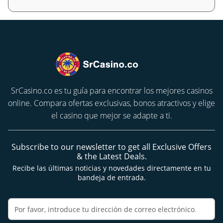
SrCasino.co es tu guía para encontrar los mejores casinos
online. Compara ofertas exclusivas, bonos atractivos y elige
el casino que mejor se adapte a ti.
Subscribe to our newsletter to get all Exclusive Offers
& the Latest Deals.
Recibe las últimas noticias y novedades directamente en tu
bandeja de entrada.