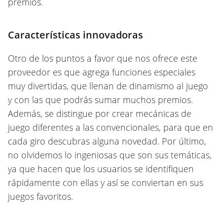
premios.
Características innovadoras
Otro de los puntos a favor que nos ofrece este
proveedor es que agrega funciones especiales
muy divertidas, que llenan de dinamismo al juego
y con las que podrás sumar muchos premios.
Además, se distingue por crear mecánicas de
juego diferentes a las convencionales, para que en
cada giro descubras alguna novedad. Por último,
no olvidemos lo ingeniosas que son sus temáticas,
ya que hacen que los usuarios se identifiquen
rápidamente con ellas y así se conviertan en sus
juegos favoritos.