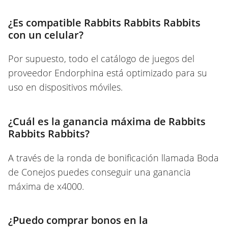
¿Es compatible Rabbits Rabbits Rabbits
con un celular?
Por supuesto, todo el catálogo de juegos del
proveedor Endorphina está optimizado para su
uso en dispositivos móviles.
¿Cuál es la ganancia máxima de Rabbits
Rabbits Rabbits?
A través de la ronda de bonificación llamada Boda
de Conejos puedes conseguir una ganancia
máxima de x4000.
¿Puedo comprar bonos en la