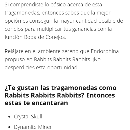
Si comprendiste lo básico acerca de esta
tragamonedas
, entonces sabes que la mejor
opción es conseguir la mayor cantidad posible de
conejos para multiplicar tus ganancias con la
función Boda de Conejos.
Relájate en el ambiente sereno que Endorphina
propuso en Rabbits Rabbits Rabbits. ¡No
desperdicies esta oportunidad!
¿Te gustan las tragamonedas como
Rabbits Rabbits Rabbits? Entonces
estas te encantaran
Crystal Skull
Dynamite Miner