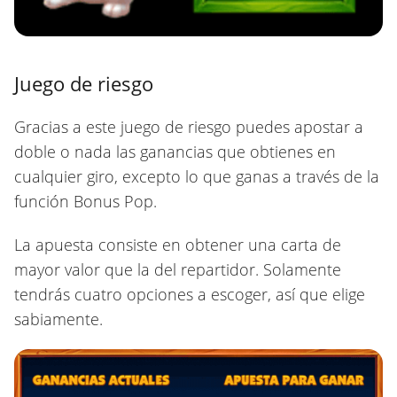
Juego de riesgo
Gracias a este juego de riesgo puedes apostar a
doble o nada las ganancias que obtienes en
cualquier giro, excepto lo que ganas a través de la
función Bonus Pop.
La apuesta consiste en obtener una carta de
mayor valor que la del repartidor. Solamente
tendrás cuatro opciones a escoger, así que elige
sabiamente.