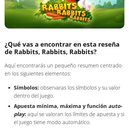
¿Qué vas a encontrar en esta reseña
de Rabbits, Rabbits, Rabbits?
Aquí encontrarás un pequeño resumen centrado
en los siguientes elementos:
Símbolos:
observaras los símbolos y su valor
dentro del juego.
Apuesta mínima, máxima y función
auto-
play
:
aquí se valoran los límites de apuesta y si
el juego tiene modo automático.