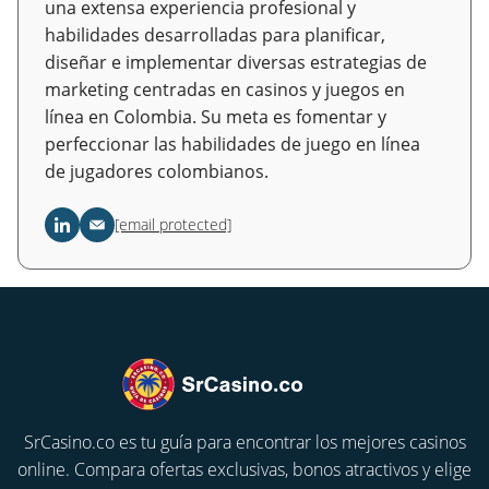
una extensa experiencia profesional y
habilidades desarrolladas para planificar,
diseñar e implementar diversas estrategias de
marketing centradas en casinos y juegos en
línea en Colombia. Su meta es fomentar y
perfeccionar las habilidades de juego en línea
de jugadores colombianos.
[email protected]
SrCasino.co es tu guía para encontrar los mejores casinos
online. Compara ofertas exclusivas, bonos atractivos y elige