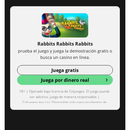
Rabbits Rabbits Rabbits
prueba el juego y juega la demostración gratis o
busca un casino en línea.
Juega gratis
Juega por dinero real
18+ | Operado bajo licencia de Coljuegos. El juego puede
ser adictivo, juega de manera responsable.|
Coljuegos.gov.co
| Disponible solo para residentes de
Colombia.|
Aplican términos y condiciones