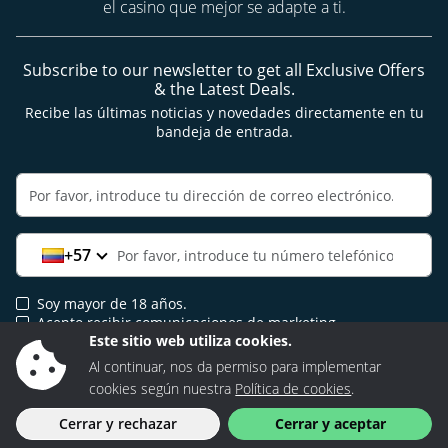
el casino que mejor se adapte a ti.
Subscribe to our newsletter to get all Exclusive Offers
& the Latest Deals.
Recibe las últimas noticias y novedades directamente en tu
bandeja de entrada.
+57
Soy mayor de 18 años.
Acepto recibir comunicaciones de marketing.
Este sitio web utiliza cookies.
I agree to cookie policy.
Al continuar, nos da permiso para implementar
cookies según nuestra
Política de cookies
.
¡Recibe tus promociones!
Cerrar y rechazar
Cerrar y aceptar
Al enviar tu correo electrónico, confirmas que has leído y