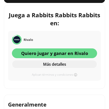
Juega a Rabbits Rabbits Rabbits
en:
Rivalo
Quiero jugar y ganar en Rivalo
Más detalles
Aplican términos y condiciones
Generalmente