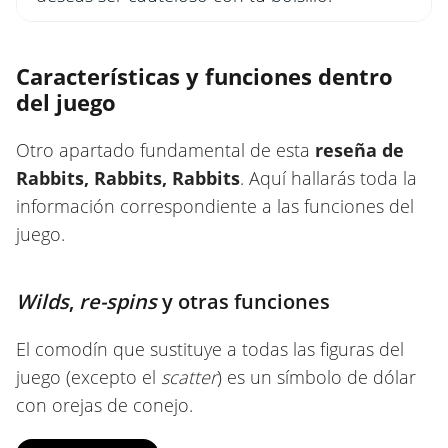
Características y funciones dentro
del juego
Otro apartado fundamental de esta
reseña de
Rabbits, Rabbits, Rabbits
. Aquí hallarás toda la
información correspondiente a las funciones del
juego.
Wilds
,
re-spins
y otras funciones
El comodín que sustituye a todas las figuras del
juego (excepto el
scatter
) es un símbolo de dólar
con orejas de conejo.