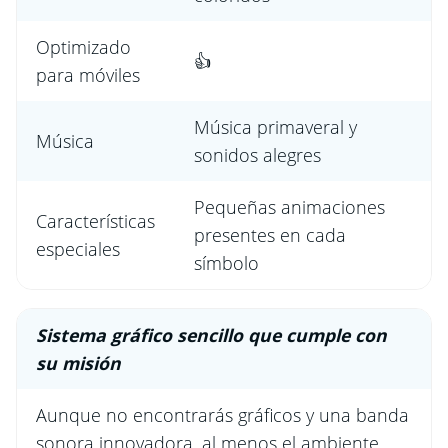
Optimizado
👍
para móviles
Música primaveral y
Música
sonidos alegres
Pequeñas animaciones
Características
presentes en cada
especiales
símbolo
Sistema gráfico sencillo que cumple con
su misión
Aunque no encontrarás gráficos y una banda
sonora innovadora, al menos el ambiente