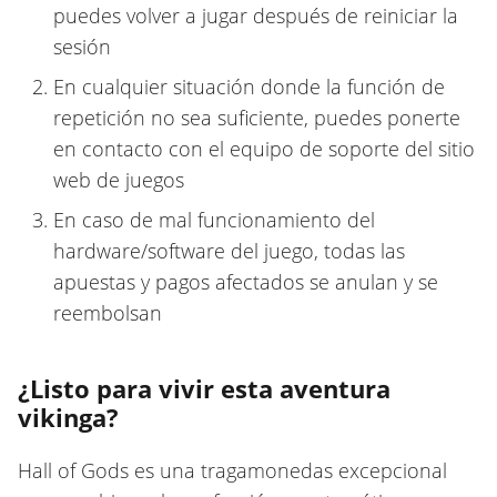
puedes volver a jugar después de reiniciar la
sesión
En cualquier situación donde la función de
repetición no sea suficiente, puedes ponerte
en contacto con el equipo de soporte del sitio
web de juegos
En caso de mal funcionamiento del
hardware/software del juego, todas las
apuestas y pagos afectados se anulan y se
reembolsan
¿Listo para vivir esta aventura
vikinga?
Hall of Gods es una tragamonedas excepcional