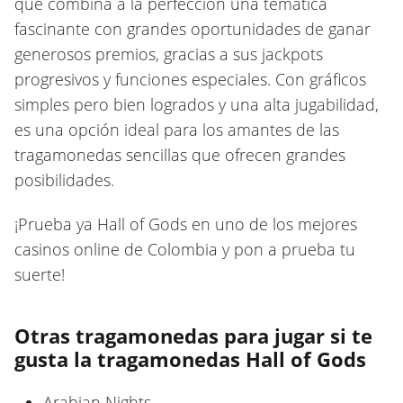
que combina a la perfección una temática
fascinante con grandes oportunidades de ganar
generosos premios, gracias a sus jackpots
progresivos y funciones especiales. Con gráficos
simples pero bien logrados y una alta jugabilidad,
es una opción ideal para los amantes de las
tragamonedas sencillas que ofrecen grandes
posibilidades.
¡Prueba ya Hall of Gods en uno de los mejores
casinos online de Colombia y pon a prueba tu
suerte!
Otras tragamonedas para jugar si te
gusta la tragamonedas Hall of Gods
Arabian Nights