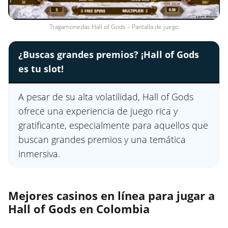
Tragamonedas Hall of Gods – Pantalla de juego
¿Buscas grandes premios? ¡Hall of Gods
es tu slot!
A pesar de su alta volatilidad, Hall of Gods
ofrece una experiencia de juego rica y
gratificante, especialmente para aquellos que
buscan grandes premios y una temática
inmersiva.
Mejores casinos en línea para jugar a
Hall of Gods en Colombia