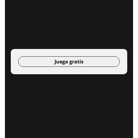
Juega gratis