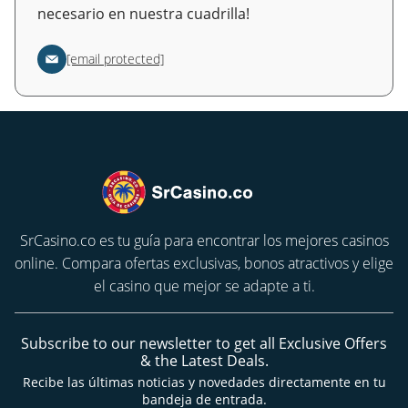
necesario en nuestra cuadrilla!
[email protected]
SrCasino.co es tu guía para encontrar los mejores casinos
online. Compara ofertas exclusivas, bonos atractivos y elige
el casino que mejor se adapte a ti.
Subscribe to our newsletter to get all Exclusive Offers
& the Latest Deals.
Recibe las últimas noticias y novedades directamente en tu
bandeja de entrada.