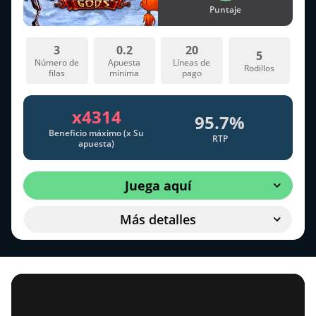
Puntaje
3
0.2
20
5
Número de
Apuesta
Líneas de
Rodillos
filas
mínima
pago
x4314
95.7%
Beneficio máximo (x Su
RTP
apuesta)
Juega aquí
Más detalles