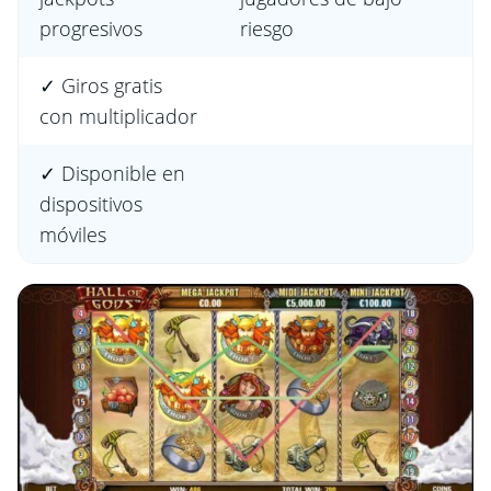
progresivos
riesgo
✓ Giros gratis
con multiplicador
✓ Disponible en
dispositivos
móviles