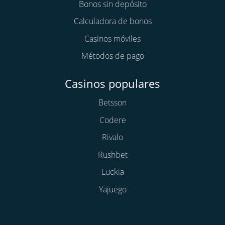
Bonos sin depósito
Calculadora de bonos
Casinos móviles
Métodos de pago
Casinos populares
Betsson
Codere
Rivalo
Rushbet
Luckia
Yajuego