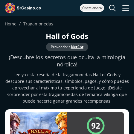
¡Únete ahora!
Home
Tragamonedas
Hall of Gods
Proveedor :
NetEnt
¡Descubre los secretos que oculta la mitología
nórdica!
Lee ya esta reseña de la tragamonedas Hall of Gods y
descubre sus características, símbolos, pagos, y cómo puedes
aprovechar al máximo tu experiencia de juego. ¡Déjate
sorprender por esta tragamonedas de temática vikinga que
puede hacerte ganar grandes recompensas!
92