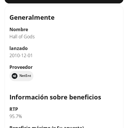
Generalmente
Nombre
Hall of Gods
lanzado
2010-12-01
Proveedor
NetEnt
Información sobre beneficios
RTP
95.7%