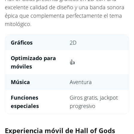
excelente calidad de diseño y una banda sonora
épica que complementa perfectamente el tema
mitológico.
Gráficos
2D
Optimizado para
👍
móviles
Música
Aventura
Funciones
Giros gratis, jackpot
especiales
progresivo
Experiencia móvil de Hall of Gods