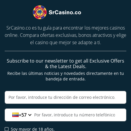
SrCasino.co es tu guía para encontrar los mejores casinos
online. Compara ofertas exclusivas, bonos atractivos y elige
el casino que mejor se adapte a ti.
Subscribe to our newsletter to get all Exclusive Offers
& the Latest Deals.
Recibe las últimas noticias y novedades directamente en tu
bandeja de entrada.
+57
Soy mayor de 18 años.