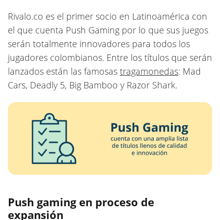
Rivalo.co es el primer socio en Latinoamérica con
el que cuenta Push Gaming por lo que sus juegos
serán totalmente innovadores para todos los
jugadores colombianos. Entre los títulos que serán
lanzados están las famosas
tragamonedas
: Mad
Cars, Deadly 5, Big Bamboo y Razor Shark.
Push gaming en proceso de
expansión