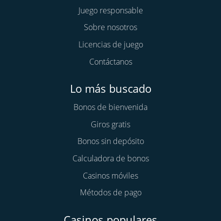
Juego responsable
Sobre nosotros
Licencias de juego
Contáctanos
Lo más buscado
Bonos de bienvenida
Giros gratis
Bonos sin depósito
Calculadora de bonos
Casinos móviles
Métodos de pago
Casinos populares