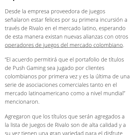
Desde la empresa proveedora de juegos
señalaron estar felices por su primera incursión a
través de Rivalo en el mercado latino, esperando
de esta manera existan nuevas alianzas con otros
operadores de juegos del mercado colombiano
.
“El acuerdo permitirá que el portafolio de títulos
de Push Gaming sea jugado por clientes
colombianos por primera vez y es la última de una
serie de asociaciones comerciales tanto en el
mercado latinoamericano como a nivel mundial”
mencionaron.
Agregaron que los títulos que serán agregados a
la lista de juegos de Rivalo son de alta calidad y a
su vez tienen una gran variedad para el disfrute