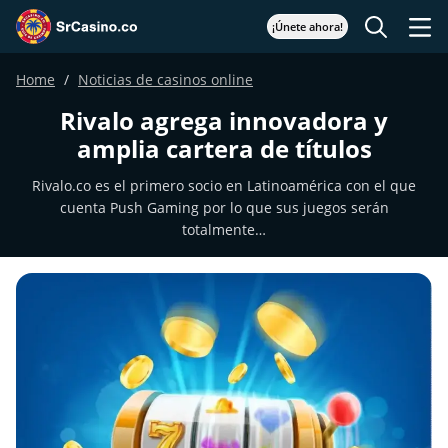
¡Únete ahora!
Home
Noticias de casinos online
Rivalo agrega innovadora y
amplia cartera de títulos
Rivalo.co es el primero socio en Latinoamérica con el que
cuenta Push Gaming por lo que sus juegos serán
totalmente…