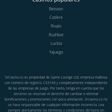
Betsson
Codere
Rivalo
Rushbet
Luckia
Yajuego
SrCasino.co es propiedad de Game Lounge Ltd, empresa maltesa
con número de registro: C53144 y completamente independiente
de las empresas de juego. Por tanto, tenga en cuenta que los
terceros se reservan el derecho de cambiar o eliminar
bonificaciones y promociones con poca antelación. Srcasino.co no
se hace responsable de cualquier información incorrecta. Lea
siempre atentamente los términos y condiciones del bono en