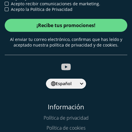
Acepto recibir comunicaciones de marketing.
Acepto la Política de Privacidad
¡Recibe tus promociones!
Al enviar tu correo electrónico, confirmas que has leído y
aceptado nuestra política de privacidad y de cookies.
Español
Información
Política de privacidad
Política de cookies