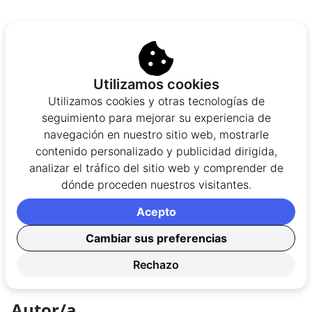
Descubre más noticias sobre casinos
online:
Utilizamos cookies
¡Vuelve SBC Summit Rio!
Utilizamos cookies y otras tecnologías de
Afortunado jugador gana 250 millones en el
seguimiento para mejorar su experiencia de
sorteo de MiLoto de Nochebuena
navegación en nuestro sitio web, mostrarle
contenido personalizado y publicidad dirigida,
Game Lounge, empresa matriz de SrCasino,
analizar el tráfico del sitio web y comprender de
galardonada en los SBC Awards
dónde proceden nuestros visitantes.
Pragmatic Play revoluciona el casino en vivo
Acepto
con Bet Behind Pro Blackjack
Cambiar sus preferencias
Posible aumento en el impuesto a ganadores
Rechazo
de juegos de azar
Autor/a