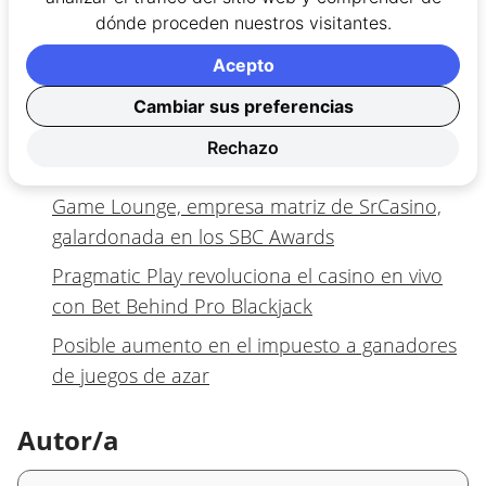
¡Lee más noticias de casino online en
dónde proceden nuestros visitantes.
Colombia!
Acepto
¡Vuelve SBC Summit Rio!
Cambiar sus preferencias
Afortunado jugador gana 250 millones en el
Rechazo
sorteo de MiLoto de Nochebuena
Game Lounge, empresa matriz de SrCasino,
galardonada en los SBC Awards
Pragmatic Play revoluciona el casino en vivo
con Bet Behind Pro Blackjack
Posible aumento en el impuesto a ganadores
de juegos de azar
Autor/a