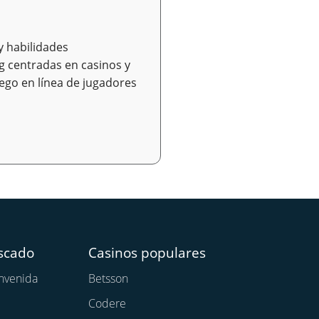
y habilidades
g centradas en casinos y
uego en línea de jugadores
scado
Casinos populares
nvenida
Betsson
Codere