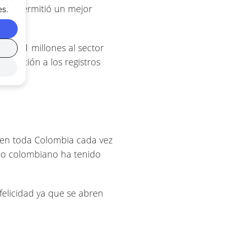
cual permitió un mejor
es.
71.221 millones al sector
mparación a los registros
a en toda Colombia cada vez
ado colombiano ha tenido
 felicidad ya que se abren