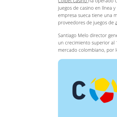
Colbet casino
ha operado c
juegos de casino en línea y
empresa sueca tiene una met
proveedores de juegos de
Santiago Melo director gen
un crecimiento superior al 
mercado colombiano, por l