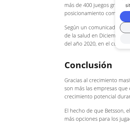
más de 400 juegos gracias 
si
posicionamiento como casi
Según un comunicado de Col
de la salud en Diciembre de
del año 2020, en el cual fu
Conclusión
Gracias al crecimiento mas
son más las empresas que q
crecimiento potencial dura
El hecho de que Betsson, e
más opciones para los jug