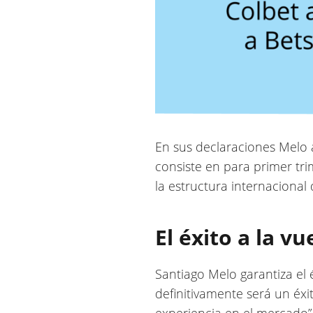
En sus declaraciones Melo 
consiste en para primer tr
la estructura internacional
El éxito a la v
Santiago Melo garantiza el 
definitivamente será un éxi