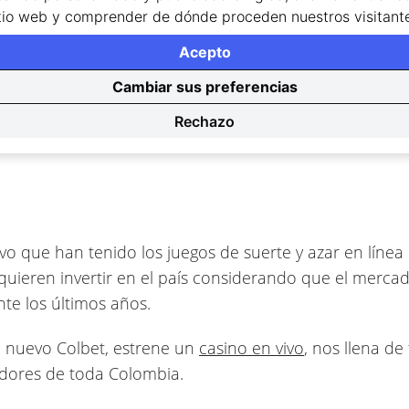
a la suma de
grandes proveedores
a su plataforma; lo 
tio web y comprender de dónde proceden nuestros visitant
no en línea en Colombia.
Acepto
juegos y el Ministerio de Hacienda se transfirieron $4
Cambiar sus preferencias
 2021, esta cifra significa el 17% de crecimiento en co
Rechazo
eron recaudados ($402.172 millones).
ivo que han tenido los juegos de suerte y azar en líne
uieren invertir en el país considerando que el merc
nte los últimos años.
l nuevo Colbet, estrene un
casino en vivo
, nos llena de
adores de toda Colombia.