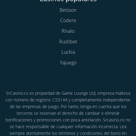
Betsson
Codere
Rivalo
Rushbet
Luckia
Yajuego
SrCasino.co es propiedad de Game Lounge Ltd, empresa maltesa
con número de registro: C53144 y completamente independiente
de las empresas de juego. Por tanto, tenga en cuenta que los
terceros se reservan el derecho de cambiar o eliminar
bonificaciones y promociones con poca antelación. Srcasino.co no
se hace responsable de cualquier información incorrecta. Lea
siempre atentamente los términos y condiciones del bono en