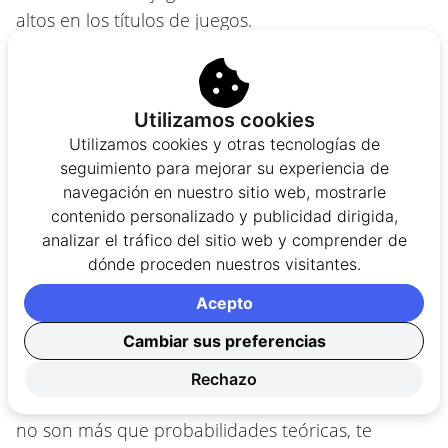
altos en los títulos de juegos.
Si eliges una
tragamonedas con alto RTP
cómo
97%, por ejemplo el casino te devolverá 0,97
Utilizamos cookies
pesos de cada 100 COP apostados a largo plazo.
Utilizamos cookies y otras tecnologías de
seguimiento para mejorar su experiencia de
¡OJO!
Esto es un simple porcentaje aproximado y
navegación en nuestro sitio web, mostrarle
teórico.
contenido personalizado y publicidad dirigida,
analizar el tráfico del sitio web y comprender de
dónde proceden nuestros visitantes.
Conclusión
Acepto
Tanto el sistema RNG, como la frecuencia de
Cambiar sus preferencias
golpe y el RTP son aspectos que te ayudarán a
decidir cuáles son los títulos más convenientes
Rechazo
para jugar. Si bien es cierto que los porcentajes
no son más que probabilidades teóricas, te