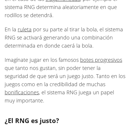
sistema RNG determina aleatoriamente en que
rodillos se detendrá.
En la
ruleta
por su parte al tirar la bola, el sistema
RNG se activará generando una combinación
determinada en donde caerá la bola.
Imagínate jugar en los famosos
botes progresivos
que tanto nos gustan, sin poder tener la
seguridad de que será un juego justo. Tanto en los
juegos como en la credibilidad de muchas
bonificaciones
, el sistema RNG juega un papel
muy importante.
¿El RNG es justo?