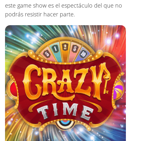
este game show es el espectáculo del que no
podrás resistir hacer parte.