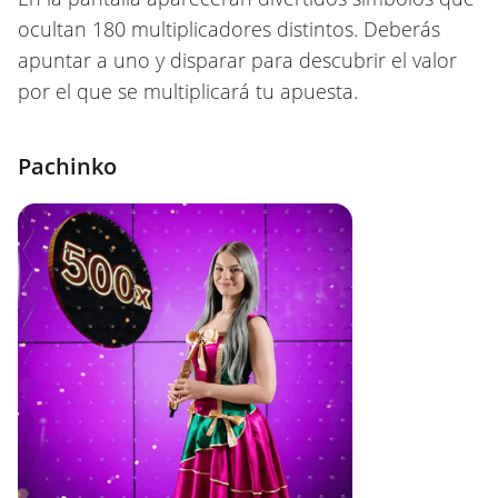
ocultan 180 multiplicadores distintos. Deberás
apuntar a uno y disparar para descubrir el valor
por el que se multiplicará tu apuesta.
Pachinko