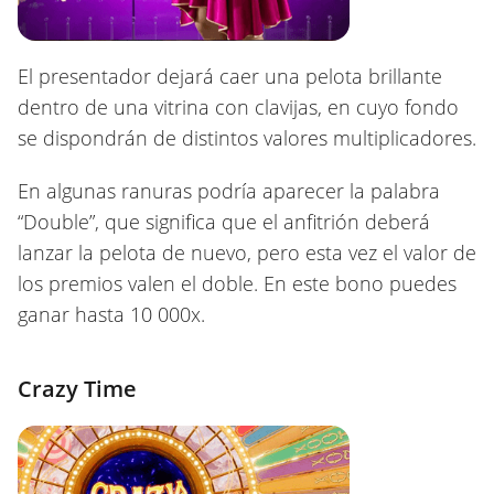
El presentador dejará caer una pelota brillante
dentro de una vitrina con clavijas, en cuyo fondo
se dispondrán de distintos valores multiplicadores.
En algunas ranuras podría aparecer la palabra
“Double”, que significa que el anfitrión deberá
lanzar la pelota de nuevo, pero esta vez el valor de
los premios valen el doble. En este bono puedes
ganar hasta 10 000x.
Crazy Time