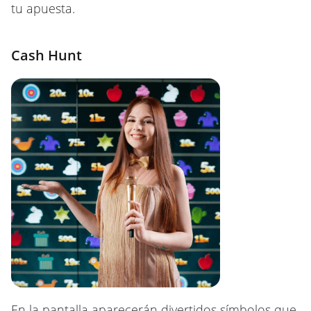
tu apuesta.
Cash Hunt
En la pantalla aparecerán divertidos símbolos que