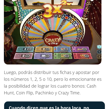
Luego, podrás distribuir tus fichas y apostar por
los números 1, 2, 5 o 10, pero lo emocionante es
la posibilidad de lograr los cuatro bonos: Cash
Hunt, Coin Flip, Pachinko y Crazy Time.
Cuando dicen que es la hora loca, no