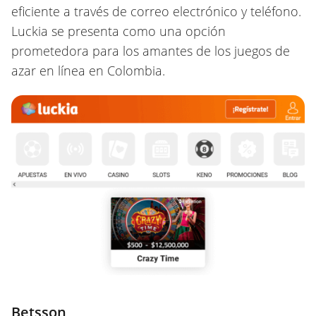
eficiente a través de correo electrónico y teléfono.
Luckia se presenta como una opción
prometedora para los amantes de los juegos de
azar en línea en Colombia.
Betsson