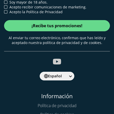
Soy mayor de 18 años.
Acepto recibir comunicaciones de marketing.
Acepto la Política de Privacidad
¡Recibe tus promociones!
Al enviar tu correo electrónico, confirmas que has leído y
aceptado nuestra política de privacidad y de cookies.
Español
Información
Política de privacidad