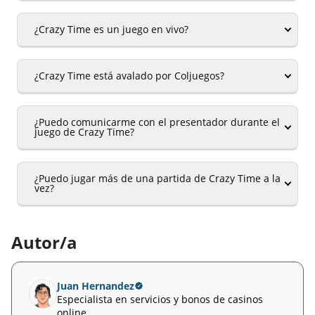
¿Crazy Time es un juego en vivo?
¿Crazy Time está avalado por Coljuegos?
¿Puedo comunicarme con el presentador durante el
juego de Crazy Time?
¿Puedo jugar más de una partida de Crazy Time a la
vez?
Autor/a
Juan Hernandez
Especialista en servicios y bonos de casinos
online