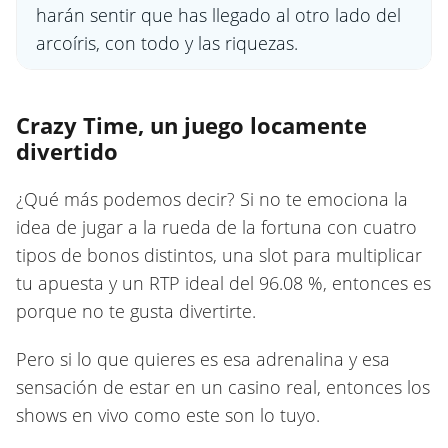
harán sentir que has llegado al otro lado del
arcoíris, con todo y las riquezas.
Crazy Time, un juego locamente
divertido
¿Qué más podemos decir? Si no te emociona la
idea de jugar a la rueda de la fortuna con cuatro
tipos de bonos distintos, una slot para multiplicar
tu apuesta y un RTP ideal del 96.08 %, entonces es
porque no te gusta divertirte.
Pero si lo que quieres es esa adrenalina y esa
sensación de estar en un casino real, entonces los
shows en vivo como este son lo tuyo.