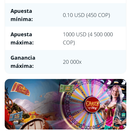
Apuesta
0.10 USD (450 COP)
mínima:
Apuesta
1000 USD (4 500 000
máxima:
COP)
Ganancia
20 000x
máxima: