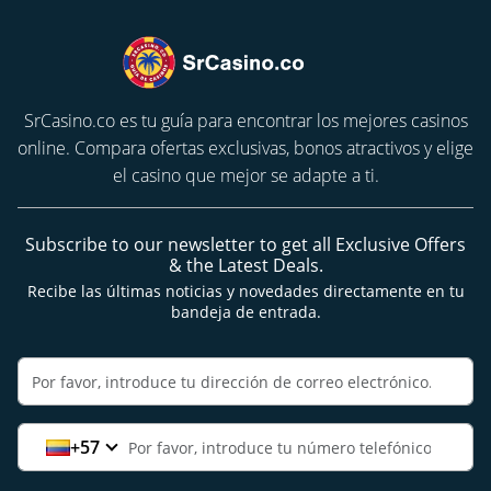
SrCasino.co es tu guía para encontrar los mejores casinos
online. Compara ofertas exclusivas, bonos atractivos y elige
el casino que mejor se adapte a ti.
Subscribe to our newsletter to get all Exclusive Offers
& the Latest Deals.
Recibe las últimas noticias y novedades directamente en tu
bandeja de entrada.
+57