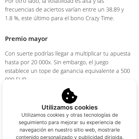
Por otro lado, la volatilidad es alta y las
frecuencias de aciertos varían entre un 38.89 y
1.8 %, este último para el bono Crazy Time.
Premio mayor
Con suerte podrías llegar a multiplicar tu apuesta
hasta por 20 000x. Sin embargo, el juego
establece un tope de ganancia equivalente a 500
000 EUR.
Un juego que te permite enfocarte en la
diversión
Utilizamos cookies
Utilizamos cookies y otras tecnologías de
seguimiento para mejorar su experiencia de
El sistema de multiplicadores hace que el
navegación en nuestro sitio web, mostrarle
juego principal sea directo y sencillo de
contenido personalizado y publicidad dirigida,