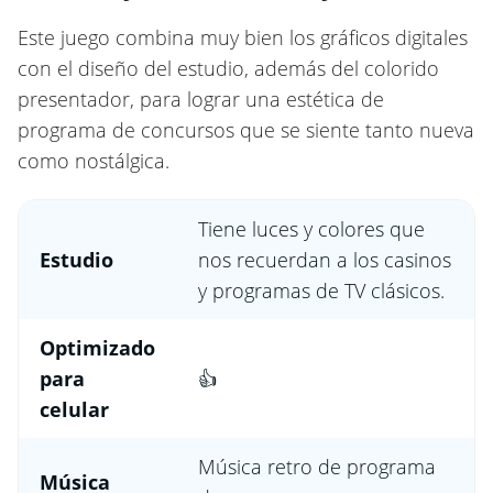
Este juego combina muy bien los gráficos digitales
con el diseño del estudio, además del colorido
presentador, para lograr una estética de
programa de concursos que se siente tanto nueva
como nostálgica.
Tiene luces y colores que
Estudio
nos recuerdan a los casinos
y programas de TV clásicos.
Optimizado
para
👍
celular
Música retro de programa
Música